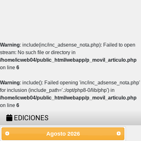
Warning
: include(inc/inc_adsense_nota.php): Failed to open
stream: No such file or directory in
/home/icweb04/public_html/webapp/p_movil_articulo.php
on line
6
Warning
: include(): Failed opening 'inc/inc_adsense_nota.php'
for inclusion (include_path='.:/opt/php8-0/lib/php') in
/home/icweb04/public_html/webapp/p_movil_articulo.php
on line
6
EDICIONES
Agosto
2026