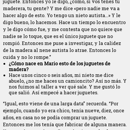
juguete. Entonces yo le digo, ¿cómo, si vos tenés tu
maderera, tu gente? Y me dice «pero nadie me va a
hacer algo de esto. Yo tengo un nieto autista…» Y le
digo bueno, lo hacemos. Hace un tiempo lo encuentro
y le digo cómo fue, y me contesta que no quiere que
nadie se lo toque, que es el único juguete que no
rompió. Entonces me puse a investigar, y la calidez
de la madera al nene autista lo atrae. Entonces lo
cuida y no lo rompe.”
¿Cómo nace en Mario esto de los juguetes de
madera?
Hace unos cinco o seis años, mi nieto me dice
abuelo, ¿no me haces un camioncito? Así no más. Y
nos fuimos al taller a ver qué sale. Y me gustó lo
que salió. Así empecé a hacer juguetes.
“Igual, esto viene de una larga data” recuerda. “Por
ejemplo, cuando yo era chico, tenía nueve, diez, once
años, en casa no se podía comprar un juguete.
Entonces me los tenía que fabricar de alguna manera.