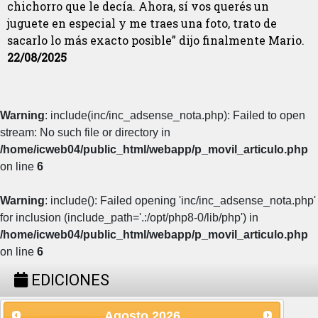
chichorro que le decía. Ahora, sí vos querés un
juguete en especial y me traes una foto, trato de
sacarlo lo más exacto posible” dijo finalmente Mario.
22/08/2025
Warning
: include(inc/inc_adsense_nota.php): Failed to open
stream: No such file or directory in
/home/icweb04/public_html/webapp/p_movil_articulo.php
on line
6
Warning
: include(): Failed opening 'inc/inc_adsense_nota.php'
for inclusion (include_path='.:/opt/php8-0/lib/php') in
/home/icweb04/public_html/webapp/p_movil_articulo.php
on line
6
EDICIONES
Agosto
2026