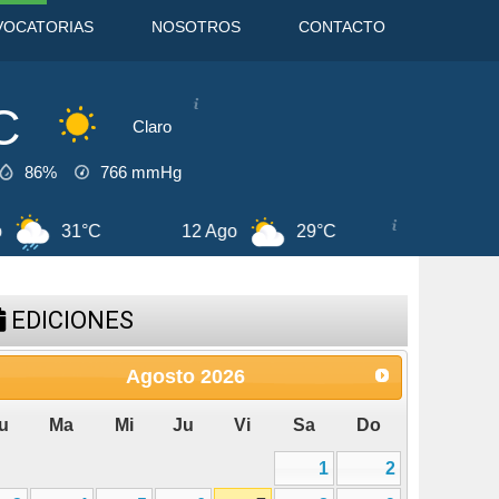
VOCATORIAS
NOSOTROS
CONTACTO
C
Claro
86%
766
mmHg
1°C
12 Ago
29°C
13 Ago
29°C
EDICIONES
Agosto
2026
u
Ma
Mi
Ju
Vi
Sa
Do
1
2