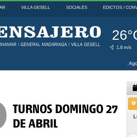
AR
VILLA GESELL
SOCIALES
EDICTOS / CON
26°
1.8 m/s
31°C
10 Ago
32°C
11 Ago
3
L