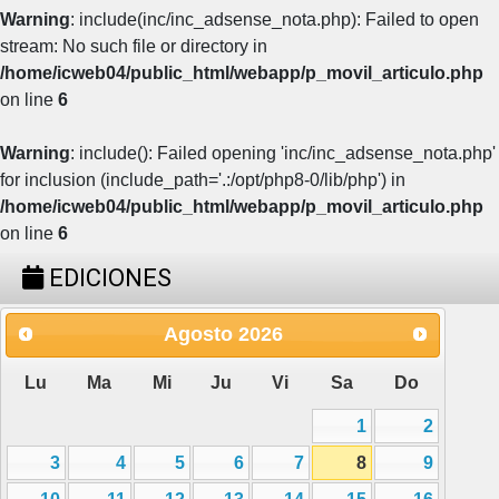
Warning
: include(inc/inc_adsense_nota.php): Failed to open
stream: No such file or directory in
/home/icweb04/public_html/webapp/p_movil_articulo.php
on line
6
Warning
: include(): Failed opening 'inc/inc_adsense_nota.php'
for inclusion (include_path='.:/opt/php8-0/lib/php') in
/home/icweb04/public_html/webapp/p_movil_articulo.php
on line
6
EDICIONES
Agosto
2026
Lu
Ma
Mi
Ju
Vi
Sa
Do
1
2
3
4
5
6
7
8
9