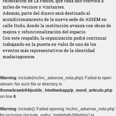
celebración de La Pasión, que cada año convoca a
miles de vecinos y visitantes.
Además, parte del dinero será destinado al
acondicionamiento de la nueva sede de ASSEM en
calle Ituño, donde la institución avanza con obras de
mejora y refuncionalización del espacio.
Con este respaldo, la organización podrá continuar
trabajando en la puesta en valor de uno de los
eventos más representativos de la identidad
madariaguense.
Warning
: include(inc/inc_adsense_nota.php): Failed to open
stream: No such file or directory in
/home/icweb04/public_html/webapp/p_movil_articulo.php
on line
6
Warning
: include(): Failed opening 'inc/inc_adsense_nota.php'
for inclusion (include_path='.:/opt/php8-0/lib/php') in