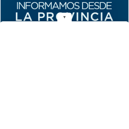
▼
REDES
DIARIO EL MENSAJERO DE LA COSTA
Fundado el 28 de Mayo de 1993
Propietarios: Dr. Juan Carlos Eyras, Dr. Guillermo Eyras
Director: Dr. Juan Carlos Eyras
Domicilio: Dr. Carlos Madariaga 225, Gral. Madariaga, Buenos Aires,
Argentina
(C) 2026