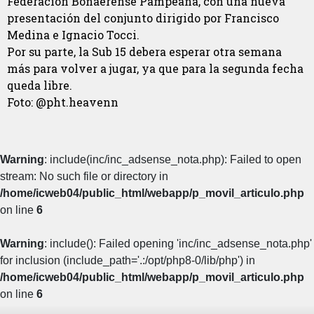
Federación Bonaerense Pampeana, con una nueva
presentación del conjunto dirigido por Francisco
Medina e Ignacio Tocci.
Por su parte, la Sub 15 debera esperar otra semana
más para volver a jugar, ya que para la segunda fecha
queda libre.
Foto: @pht.heavenn
Warning
: include(inc/inc_adsense_nota.php): Failed to open
stream: No such file or directory in
/home/icweb04/public_html/webapp/p_movil_articulo.php
on line
6
Warning
: include(): Failed opening 'inc/inc_adsense_nota.php'
for inclusion (include_path='.:/opt/php8-0/lib/php') in
/home/icweb04/public_html/webapp/p_movil_articulo.php
on line
6