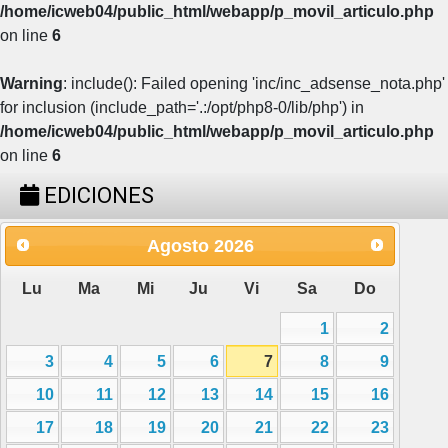
/home/icweb04/public_html/webapp/p_movil_articulo.php
on line
6
Warning
: include(): Failed opening 'inc/inc_adsense_nota.php'
for inclusion (include_path='.:/opt/php8-0/lib/php') in
/home/icweb04/public_html/webapp/p_movil_articulo.php
on line
6
EDICIONES
Agosto
2026
Lu
Ma
Mi
Ju
Vi
Sa
Do
1
2
3
4
5
6
7
8
9
10
11
12
13
14
15
16
17
18
19
20
21
22
23