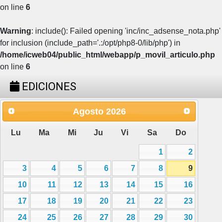
on line
6
Warning
: include(): Failed opening 'inc/inc_adsense_nota.php'
for inclusion (include_path='.:/opt/php8-0/lib/php') in
/home/icweb04/public_html/webapp/p_movil_articulo.php
on line
6
EDICIONES
Agosto
2026
Lu
Ma
Mi
Ju
Vi
Sa
Do
1
2
3
4
5
6
7
8
9
10
11
12
13
14
15
16
17
18
19
20
21
22
23
24
25
26
27
28
29
30