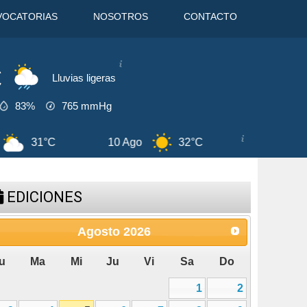
VOCATORIAS
NOSOTROS
CONTACTO
C
Lluvias ligeras
83%
765
mmHg
10 Ago
32°C
11 Ago
32°C
EDICIONES
Agosto
2026
u
Ma
Mi
Ju
Vi
Sa
Do
1
2