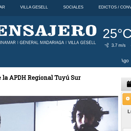
AR
VILLA GESELL
SOCIALES
EDICTOS / CON
25°
3.7 m/s
°C
8 Ago
29°C
9 Ago
31°C
e la APDH Regional Tuyú Sur
L