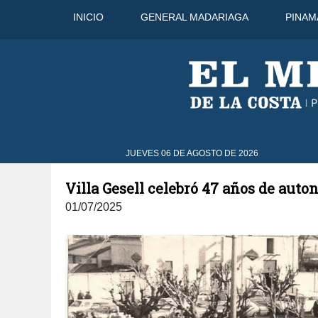
INICIO
GENERAL MADARIAGA
PINAM
C
9 Ago
31°C
10 Ago
30°C
JUEVES 06 DE AGOSTO DE 2026
Villa Gesell celebró 47 años de aut
01/07/2025