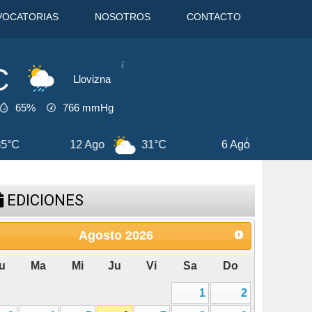
VOCATORIAS
NOSOTROS
CONTACTO
C
Llovizna
65%
766
mmHg
6 Ago
31°C
7 Ago
31°C
EDICIONES
Agosto
2026
u
Ma
Mi
Ju
Vi
Sa
Do
1
2