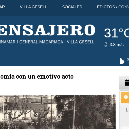
AR
VILLA GESELL
SOCIALES
EDICTOS / CON
31°
3.8 m/s
11 Ago
35°C
12 Ago
31°C
onomía con un emotivo acto
L