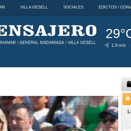
AR
VILLA GESELL
SOCIALES
EDICTOS / CON
29°
1.9 m/s
o
31°C
12 Ago
29°C
13 Ago
L