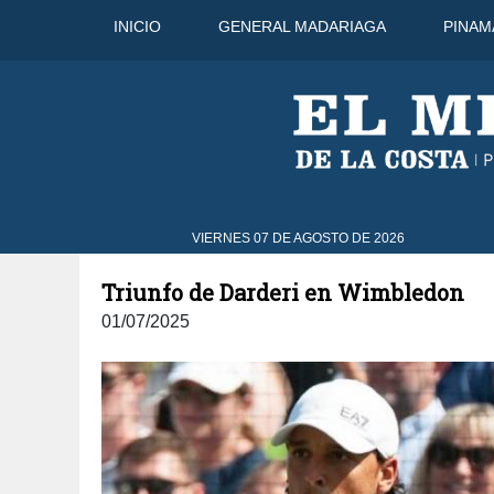
INICIO
GENERAL MADARIAGA
PINAM
 Ago
31°C
10 Ago
32°C
11 Ag
VIERNES 07 DE AGOSTO DE 2026
Triunfo de Darderi en Wimbledon
01/07/2025