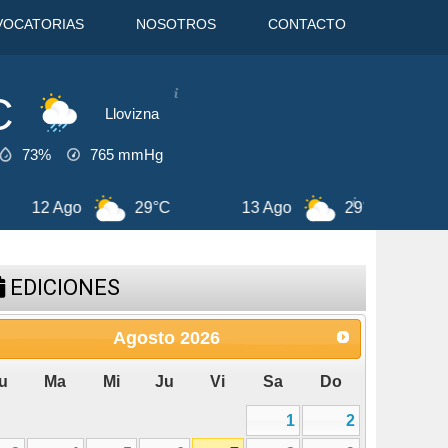
VOCATORIAS
NOSOTROS
CONTACTO
C
Llovizna
73%
765
mmHg
29°C
7 Ago
29°C
8 Ago
EDICIONES
Agosto
2026
u
Ma
Mi
Ju
Vi
Sa
Do
1
2