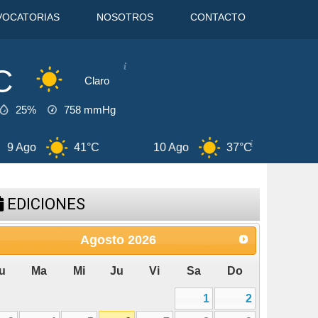
VOCATORIAS
NOSOTROS
CONTACTO
C
Claro
25%
758
mmHg
37°C
11 Ago
39°C
12 Ago
38°
EDICIONES
Agosto
2026
u
Ma
Mi
Ju
Vi
Sa
Do
1
2