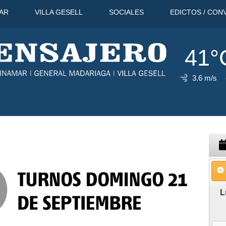
AR
VILLA GESELL
SOCIALES
EDICTOS / CON
41°
3.6 m/s
44°C
9 Ago
41°C
10 Ago
L