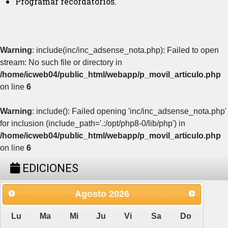
Programar recordatorios.
Warning
: include(inc/inc_adsense_nota.php): Failed to open
stream: No such file or directory in
/home/icweb04/public_html/webapp/p_movil_articulo.php
on line
6
Warning
: include(): Failed opening 'inc/inc_adsense_nota.php'
for inclusion (include_path='.:/opt/php8-0/lib/php') in
/home/icweb04/public_html/webapp/p_movil_articulo.php
on line
6
EDICIONES
Agosto
2026
Lu
Ma
Mi
Ju
Vi
Sa
Do