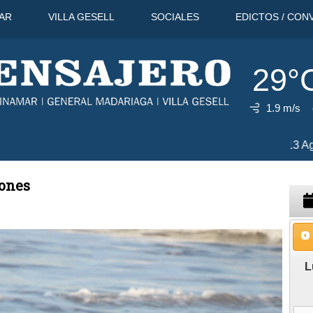
AR
VILLA GESELL
SOCIALES
EDICTOS / CON
29°
1.9 m/s
7 Ago
29°
iones
L