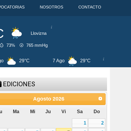
VOCATORIAS
NOSOTROS
CONTACTO
C
Llovizna
73%
765
mmHg
C
8 Ago
31°C
9 Ago
31°C
EDICIONES
Agosto
2026
u
Ma
Mi
Ju
Vi
Sa
Do
1
2