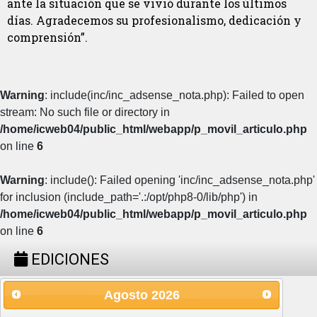
ante la situación que se vivió durante los últimos
días. Agradecemos su profesionalismo, dedicación y
comprensión”.
Warning
: include(inc/inc_adsense_nota.php): Failed to open
stream: No such file or directory in
/home/icweb04/public_html/webapp/p_movil_articulo.php
on line
6
Warning
: include(): Failed opening 'inc/inc_adsense_nota.php'
for inclusion (include_path='.:/opt/php8-0/lib/php') in
/home/icweb04/public_html/webapp/p_movil_articulo.php
on line
6
EDICIONES
Agosto
2026